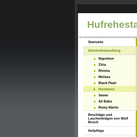
Hufrehesta
Startseite
Hufrehebehandlung
Napoleon
Zitta
Rhisha
Mufasa
Black Pearl
Husewutz
Savan
Ali Baba
Remy Martin
Beschläge und
Laschenkrägen von Wolf
Busch
Hufpflege