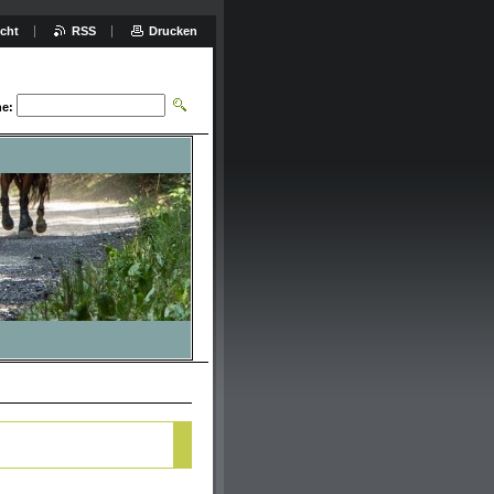
icht
RSS
Drucken
e: