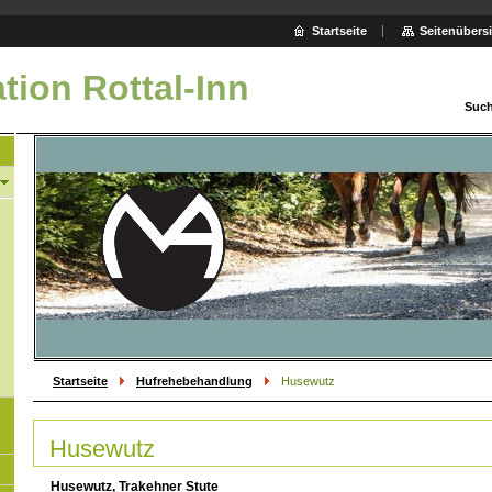
Startseite
Seitenübers
tion Rottal-Inn
Such
Startseite
Hufrehebehandlung
Husewutz
Husewutz
Husewutz, Trakehner Stute